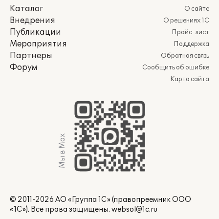
Каталог
О сайте
Внедрения
О решениях 1С
Публикации
Прайс-лист
Мероприятия
Поддержка
Партнеры
Обратная связь
Форум
Сообщить об ошибке
Карта сайта
Мы в Max
© 2011-2026 АО «Группа 1С» (правопреемник ООО
«1С»). Все права защищены.
websol@1c.ru