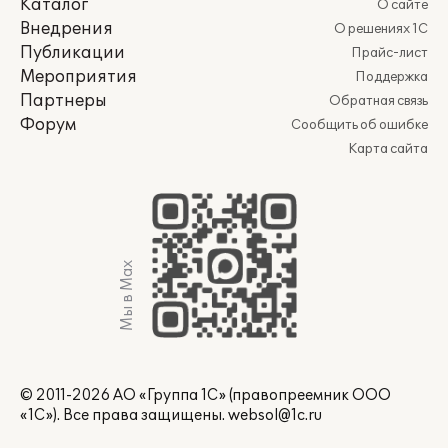
Каталог
О сайте
Внедрения
О решениях 1С
Публикации
Прайс-лист
Мероприятия
Поддержка
Партнеры
Обратная связь
Форум
Сообщить об ошибке
Карта сайта
Мы в Max
© 2011-2026 АО «Группа 1С» (правопреемник ООО
«1С»). Все права защищены.
websol@1c.ru