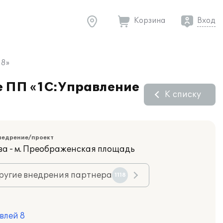
Корзина
Вход
 8»
е ПП «1С:Управление
К списку
недрение/проект
ва - м. Преображенская площадь
ругие внедрения партнера
1118
влей 8