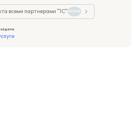
та всеми партнерами "1С"
89290
 задача
слуги