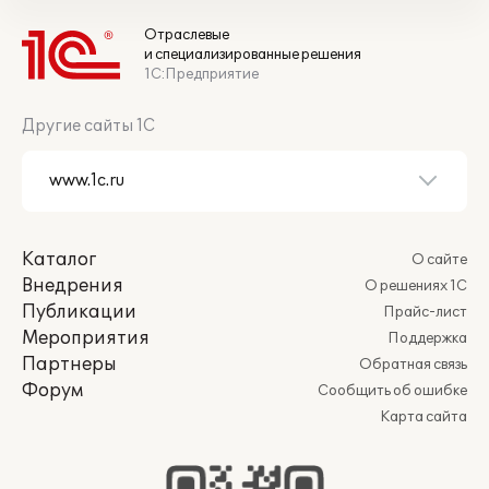
Отраслевые
и специализированные решения
1С:Предприятие
Другие сайты 1С
Каталог
О сайте
Внедрения
О решениях 1С
Публикации
Прайс-лист
Мероприятия
Поддержка
Партнеры
Обратная связь
Форум
Сообщить об ошибке
Карта сайта