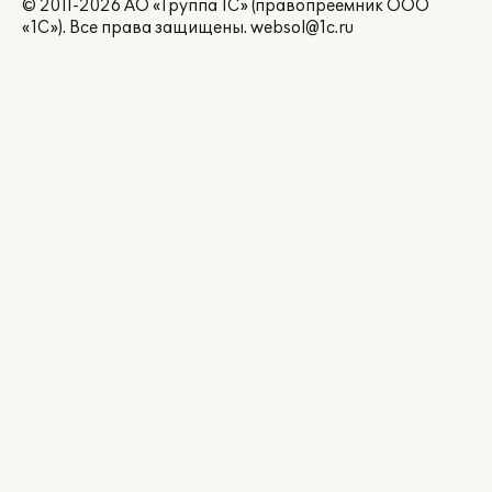
© 2011-2026 АО «Группа 1С» (правопреемник ООО
«1С»). Все права защищены.
websol@1c.ru