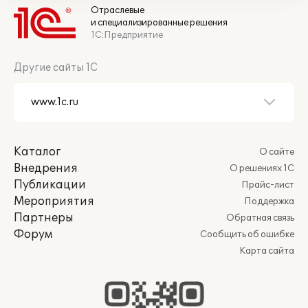
Отраслевые
и специализированные решения
1С:Предприятие
Другие сайты 1С
Каталог
О сайте
Внедрения
О решениях 1С
Публикации
Прайс-лист
Мероприятия
Поддержка
Партнеры
Обратная связь
Форум
Сообщить об ошибке
Карта сайта