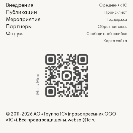
Внедрения
О решениях 1С
Публикации
Прайс-лист
Мероприятия
Поддержка
Партнеры
Обратная связь
Форум
Сообщить об ошибке
Карта сайта
Мы в Max
© 2011-2026 АО «Группа 1С» (правопреемник ООО
«1С»). Все права защищены.
websol@1c.ru