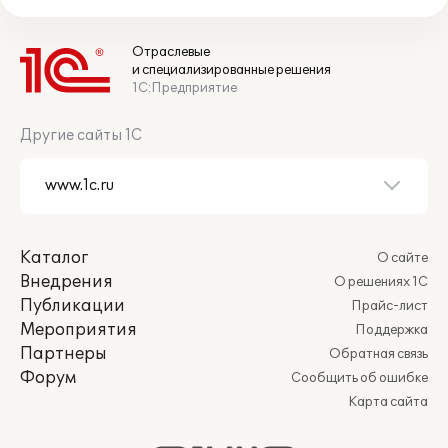
Отраслевые
и специализированные решения
1С:Предприятие
Другие сайты 1С
Каталог
О сайте
Внедрения
О решениях 1С
Публикации
Прайс-лист
Мероприятия
Поддержка
Партнеры
Обратная связь
Форум
Сообщить об ошибке
Карта сайта