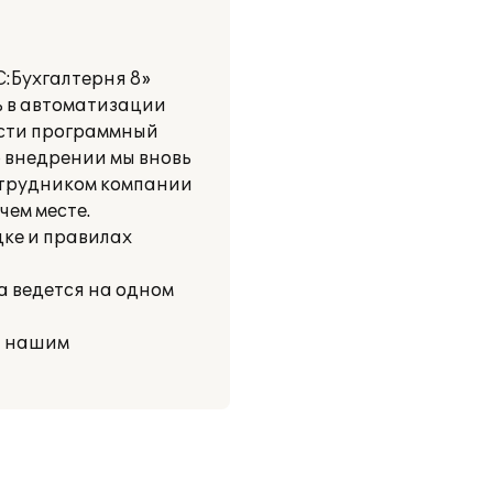
С:Бухгалтерня 8»
ь в автоматизации
ести программный
ю внедрении мы вновь
отрудником компании
ем месте.
дке и правилах
а ведется на одном
т нашим