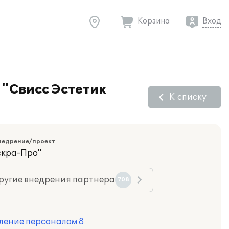
Корзина
Вход
"Свисс Эстетик
К списку
недрение/проект
скра-Про"
ругие внедрения партнера
708
ление персоналом 8