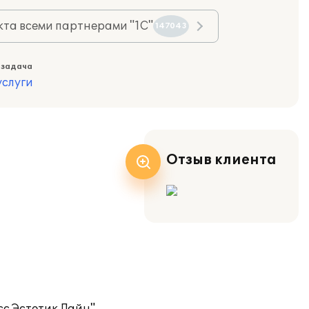
та всеми партнерами "1С"
147043
 задача
слуги
Отзыв клиента