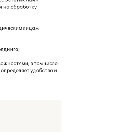
с Эстетик Лайн"
я на обработку
дическим лицам;
олдинга;
ожностями, в том числе
 определяет удобство и