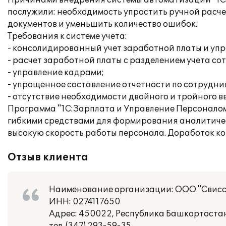
Причинами внедрения системы автоматизации "1С:
послужили: необходимость упростить ручной расче
документов и уменьшить количество ошибок.
Требования к системе учета:
- консолидированный учет заработной платы и упр
- расчет заработной платы с разделением учета с
- управление кадрами;
- упрощенное составление отчетности по сотрудни
- отсутствие необходимости двойного и тройного в
Программа "1С:Зарплата и Управление Персоналом
гибкими средствами для формирования аналитически
высокую скорость работы персонала. Доработок к
Отзыв клиента
Наименование организации: ООО "Свисс
ИНН: 0274117650
Адрес: 450022, Республика Башкортостан, 