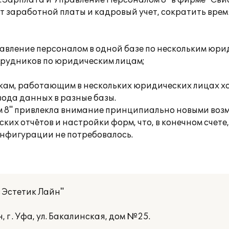
Зарплата и Управление Персоналом 8" в фирме "Свис
т заработной платы и кадровый учет, сократить врем
авление персоналом в одной базе по нескольким юри
отрудников по юридическим лицам;
кам, работающим в нескольких юридических лицах х
вода данных в разные базы.
 8" привлекла внимание принципиально новыми возм
х отчётов и настройки форм, что, в конечном счете,
онфигурации не потребовалось.
 Эстетик Лайн"
г . Уфа, ул. Бакалинская, дом №25.