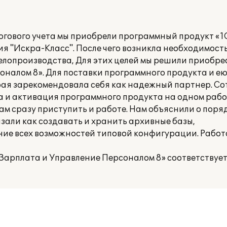
огового учета мы приобрели программный продукт «1
я "Искра-Класс". После чего возникла необходимост
делопроизводства, Для этих целей мы решили приобр
оналом 8». Для поставки программного продукта и е
рая зарекомендовала себя как надежный партнер. С
 и активация программного продукта на одном рабоч
ам сразу приступить и работе. Нам объяснили о поря
зали как создавать и хранить архивные базы,
ние всех возможностей типовой конфигурации. Работ
:Зарплата и Управление Персоналом 8» соответствуе