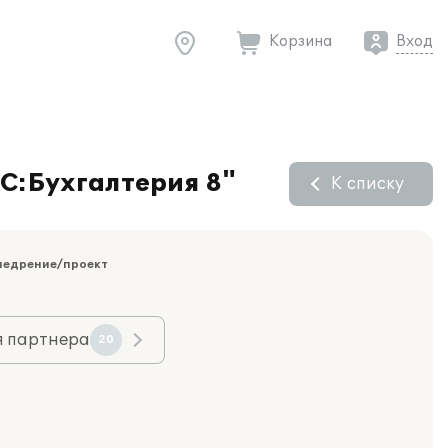
Корзина
Вход
1С:Бухгалтерия 8"
К списку
недрение/проект
я партнера
20