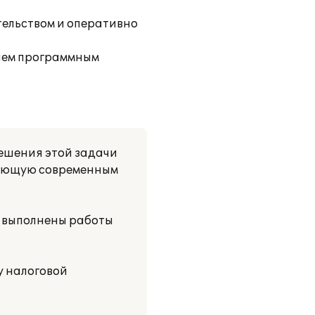
тельством и оперативно
нием программным
решения этой задачи
ечающую современным
 выполнены работы
у налоговой