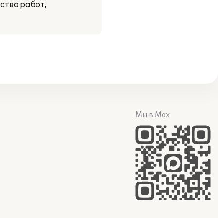
ство работ,
Мы в Max