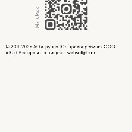
Мы в Max
© 2011-2026 АО «Группа 1С» (правопреемник ООО
«1С»). Все права защищены.
websol@1c.ru