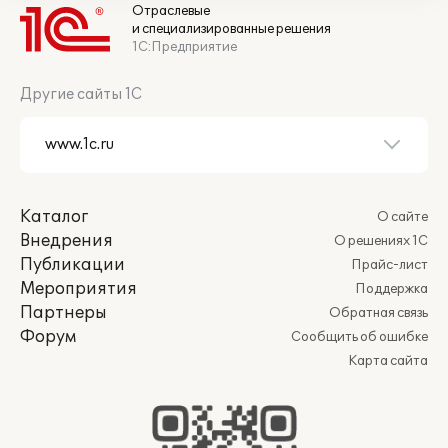
Отраслевые
и специализированные решения
1С:Предприятие
Другие сайты 1С
Каталог
О сайте
Внедрения
О решениях 1С
Публикации
Прайс-лист
Мероприятия
Поддержка
Партнеры
Обратная связь
Форум
Сообщить об ошибке
Карта сайта