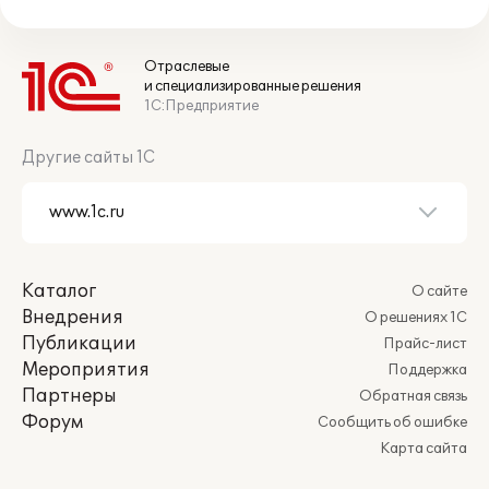
Отраслевые
и специализированные решения
1С:Предприятие
Другие сайты 1С
Каталог
О сайте
Внедрения
О решениях 1С
Публикации
Прайс-лист
Мероприятия
Поддержка
Партнеры
Обратная связь
Форум
Сообщить об ошибке
Карта сайта