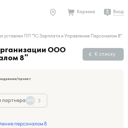
Корзина
Вход
ыл уставлен ПП "1С:Зарплата и Управление Персоналом 8"
 организации ООО
К списку
алом 8"
недрение/проект
я партнера
350
ление персоналом 8