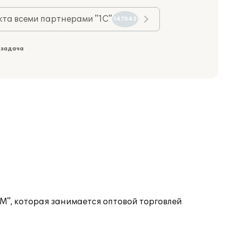
та всеми партнерами "1С"
147043
 задача
М", которая занимается оптовой торговлей