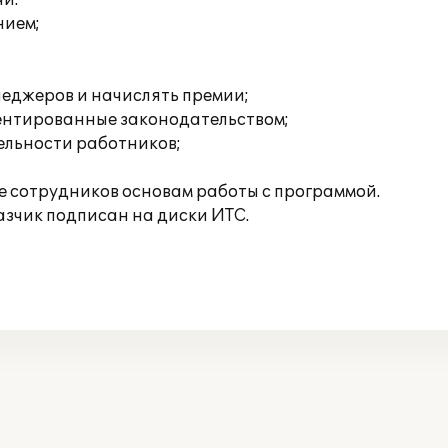
чи:
нием;
неджеров и начислять премии;
ментированные законодательством;
ельности работников;
 сотрудников основам работы с программой.
азчик подписан на диски ИТС.