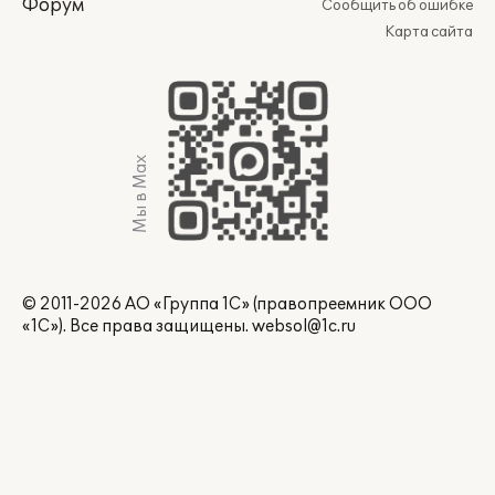
Форум
Сообщить об ошибке
Карта сайта
Мы в Max
© 2011-2026 АО «Группа 1С» (правопреемник ООО
«1С»). Все права защищены.
websol@1c.ru