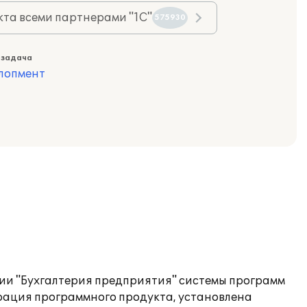
та всеми партнерами "1С"
575930
 задача
лопмент
ии "Бухгалтерия предприятия" системы программ
трация программного продукта, установлена