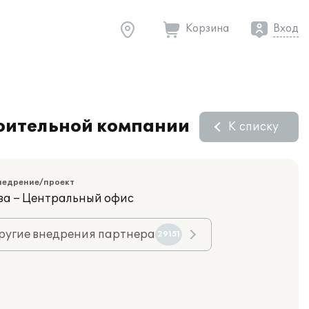
Корзина
Вход
роительной компании
К списку
недрение/проект
ва – Центральный офис
ругие внедрения партнера
29151