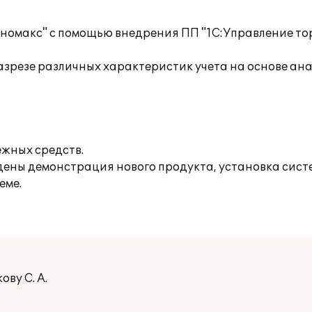
омакс" с помощью внедрения ПП "1С:Управление тор
разрезе различных характеристик учета на основе ан
жных средств.
едены демонстрация нового продукта, установка сист
еме.
ву С. А.