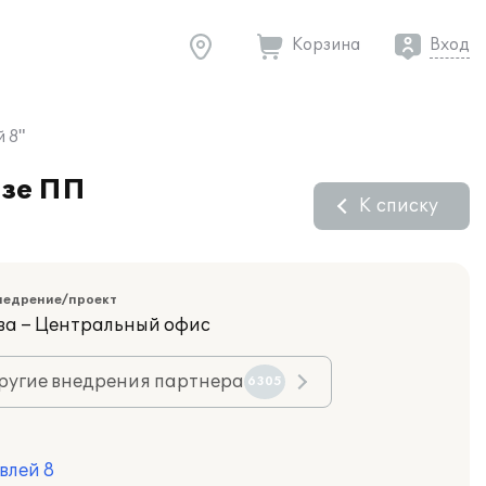
Корзина
Вход
 8"
азе ПП
К списку
недрение/проект
ва – Центральный офис
ругие внедрения партнера
6305
влей 8