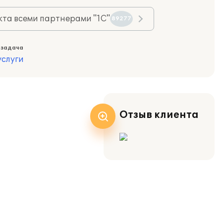
та всеми партнерами "1С"
89277
 задача
слуги
Отзыв клиента