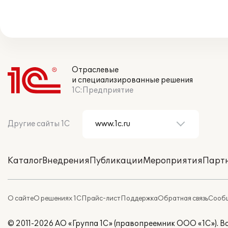
Отраслевые
и специализированные решения
1С:Предприятие
Другие сайты 1С
Каталог
Внедрения
Публикации
Мероприятия
Парт
О сайте
О решениях 1С
Прайс-лист
Поддержка
Обратная связь
Сообщ
© 2011-2026 АО «Группа 1С» (правопреемник ООО «1С»). 