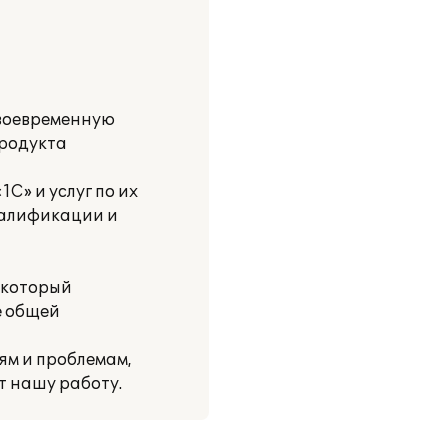
своевременную
продукта
С» и услуг по их
валификации и
, который
е общей
ям и проблемам,
т нашу работу.