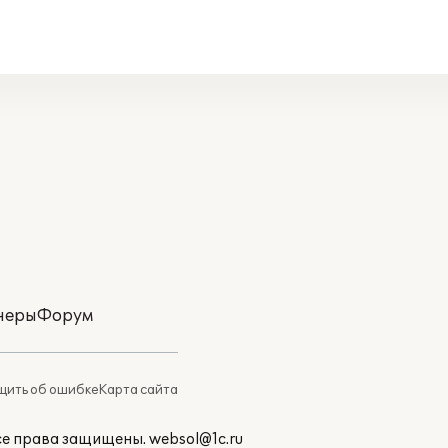
неры
Форум
ить об ошибке
Карта сайта
Все права защищены.
websol@1c.ru