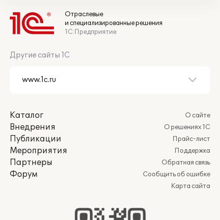
Отраслевые
и специализированные решения
1С:Предприятие
Другие сайты 1С
Каталог
О сайте
Внедрения
О решениях 1С
Публикации
Прайс-лист
Мероприятия
Поддержка
Партнеры
Обратная связь
Форум
Сообщить об ошибке
Карта сайта