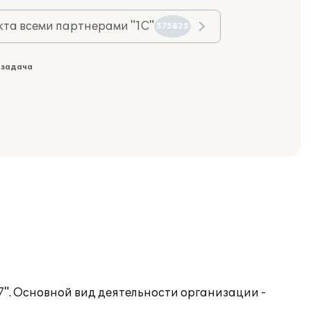
та всеми партнерами "1С"
575825
 задача
7". Основной вид деятельности организации -