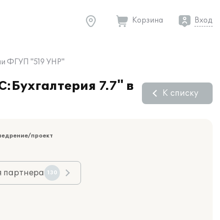
Корзина
Вход
ии ФГУП "519 УНР"
С:Бухгалтерия 7.7" в
К списку
недрение/проект
я партнера
130