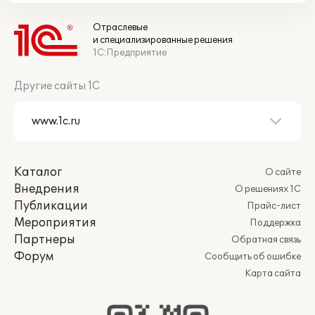
Отраслевые
и специализированные решения
1С:Предприятие
Другие сайты 1С
Каталог
О сайте
Внедрения
О решениях 1С
Публикации
Прайс-лист
Мероприятия
Поддержка
Партнеры
Обратная связь
Форум
Сообщить об ошибке
Карта сайта