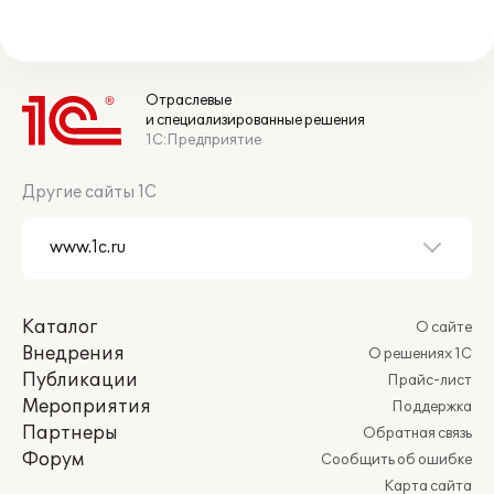
Отраслевые
и специализированные решения
1С:Предприятие
Другие сайты 1С
Каталог
О сайте
Внедрения
О решениях 1С
Публикации
Прайс-лист
Мероприятия
Поддержка
Партнеры
Обратная связь
Форум
Сообщить об ошибке
Карта сайта