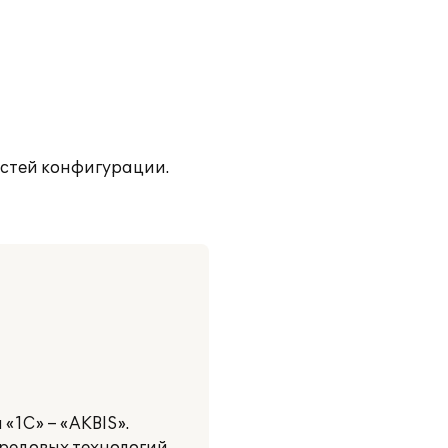
остей конфигурации.
«1С» – «AKBIS».