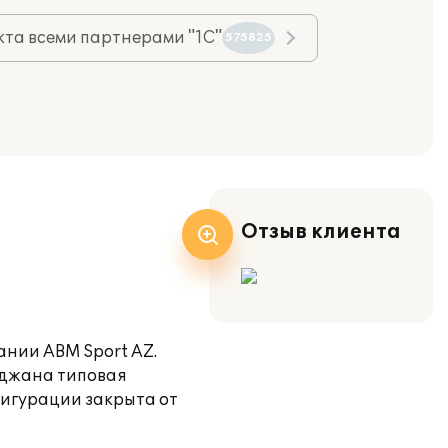
та всеми партнерами "1С"
575825
Отзыв клиента
ании ABM Sport AZ.
йджана типовая
фигурации закрыта от