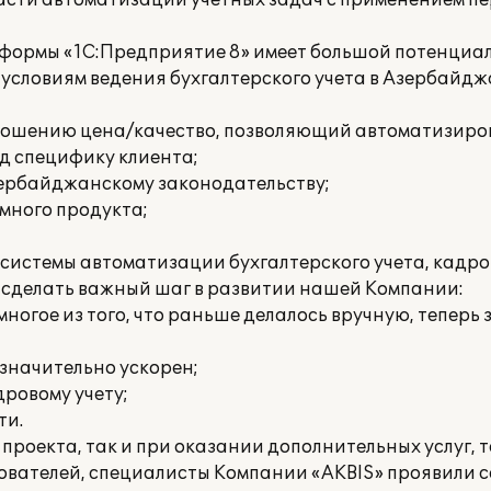
ласти автоматизации учетных задач с применением п
тформы «1С:Предприятие 8» имеет большой потенциал
условиям ведения бухгалтерского учета в Азербайдж
тношению цена/качество, позволяющий автоматизиро
од специфику клиента;
зербайджанскому законодательству;
много продукта;
системы автоматизации бухгалтерского учета, кадров
 сделать важный шаг в развитии нашей Компании:
многое из того, что раньше делалось вручную, теперь
 значительно ускорен;
ровому учету;
ти.
проекта, так и при оказании дополнительных услуг, т
ователей, специалисты Компании «AKBIS» проявили с