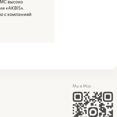
MMC высоко
ии «AKBIS».
о с компанией
Мы в Max