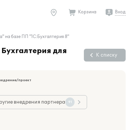
Корзина
Вход
 на базе ПП "1С:Бухгалтерия 8"
 Бухгалтерия для
К списку
недрение/проект
ругие внедрения партнера
91