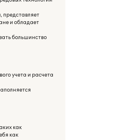
ередовых технологий
, представляет
ане и обладает
вать большинство
ого учета и расчета
 заполняется
аких как
ебя как