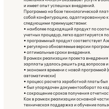
Компания «AKBIS» оказывает услуги в об
и имеет опыт успешных внедрений.
Программа на базе технологической пла
собой конфигурацию, адаптированную к 
следующими преимуществами:
• наиболее подходящий продукт по соо
учетных процедур, легко адаптируется п
• программный продукт соответствует А
• регулярно обновляемые версии програм
• оптимальные сроки внедрения.
В рамках реализации проекта внедрения 
зарплаты удалось решить ряд вопросов и
• экономия времени с новой программой (
автоматически)
• процесс расчета заработной платы был
• был упорядочен документооборот по кад
• сокращение сроков получения отчетнос
Как в рамках реализации основной части 
техническая поддержка и обучение польз