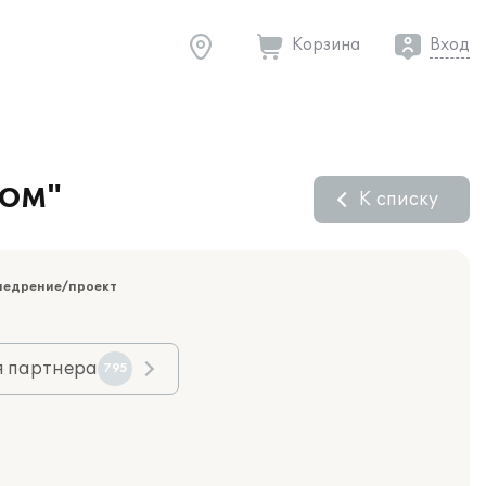
Корзина
Вход
ДОМ"
К списку
недрение/проект
я партнера
795