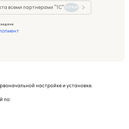
та всеми партнерами "1С"
575930
 задача
лопмент
ервоначальной настройке и установке.
й по: