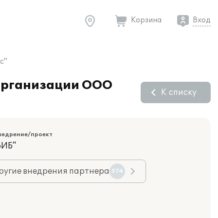
Корзина
Вход
с"
 организации ООО
К списку
недрение/проект
БИБ"
ругие внедрения партнера
574