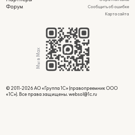
Форум
Сообщить об ошибке
Карта сайта
Мы в Max
© 2011-2026 АО «Группа 1С» (правопреемник ООО
«1С»). Все права защищены.
websol@1c.ru