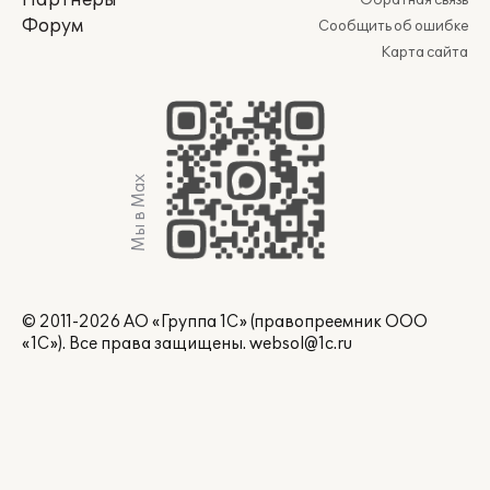
Партнеры
Обратная связь
Форум
Сообщить об ошибке
Карта сайта
Мы в Max
© 2011-2026 АО «Группа 1С» (правопреемник ООО
«1С»). Все права защищены.
websol@1c.ru