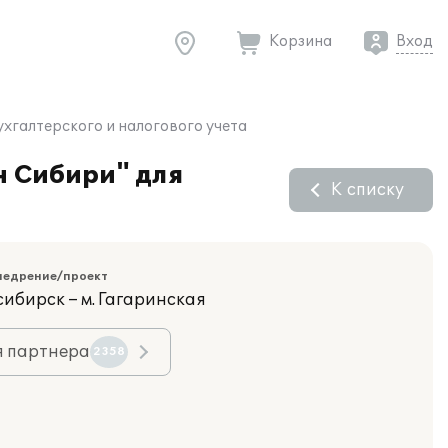
Корзина
Вход
хгалтерского и налогового учета
н Сибири" для
К списку
недрение/проект
сибирск – м. Гагаринская
я партнера
2358