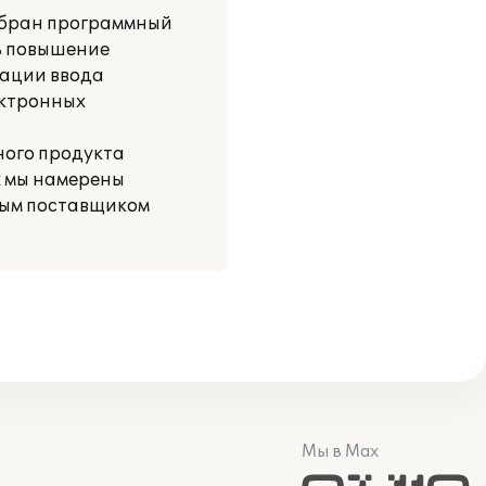
ыбран программный
ь повышение
зации ввода
ектронных
ного продукта
х мы намерены
ным поставщиком
Мы в Max