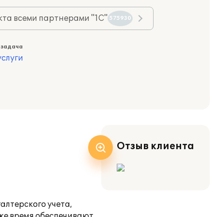
та всеми партнерами "1С"
575930
 задача
слуги
Отзыв клиента
алтерского учета,
 же время обеспечивают