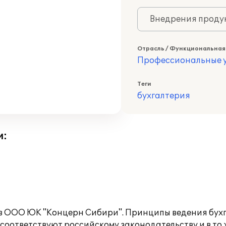
Внедрения продук
Отрасль / Функциональная
Профессиональные у
Теги
бухгалтерия
и:
в ООО ЮК "Концерн Сибири". Принципы ведения бухг
 соответствуют российскому законодательству и в то