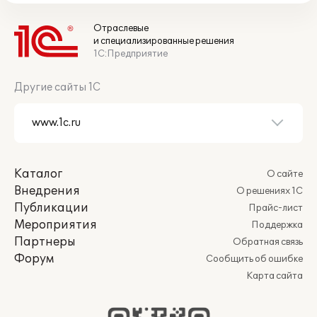
Отраслевые
и специализированные решения
1С:Предприятие
Другие сайты 1С
Каталог
О сайте
Внедрения
О решениях 1С
Публикации
Прайс-лист
Мероприятия
Поддержка
Партнеры
Обратная связь
Форум
Сообщить об ошибке
Карта сайта