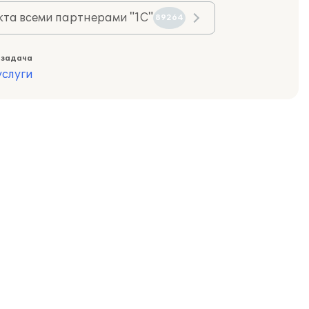
та всеми партнерами "1С"
89264
 задача
слуги