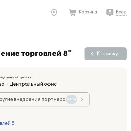
Корзина
Вход
ение торговлей 8"
К списку
недрение/проект
ва – Центральный офис
ругие внедрения партнера
6304
влей 8