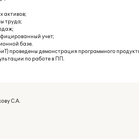
х активов;
ты труда;
родаж;
ифицированный учет;
ионной базе.
БиТ) проведены демонстрация программного продукта 
льтации по работе в ПП.
ову С.А.