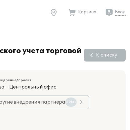
Корзина
Вход
ского учета торговой
К списку
недрение/проект
ва – Центральный офис
ругие внедрения партнера
29151