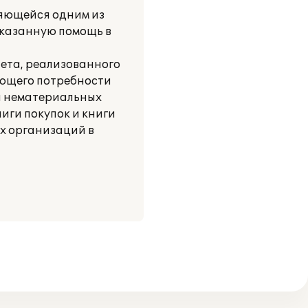
ляющейся одним из
оказанную помощь в
чета, реализованного
ающего потребности
 и нематериальных
ниги покупок и книги
х организаций в