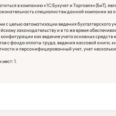
иться в компанию «1С:Бухучет и Торговля» (БиТ), яв
ризнательность специалистам данной компании за 
ми с целью автоматизации ведения бухгалтерского у
йскому законодательству и в то же время обеспечив
 конфигурации как ведение учета основных средств
гов с фонда оплаты труда, ведения кассовой книги, к
тности и персонифицированный учет, учет нескольки
мест: 1.