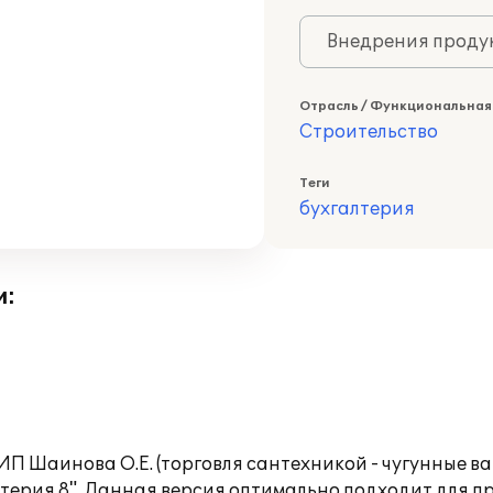
Внедрения продук
Отрасль / Функциональная
Строительство
Теги
бухгалтерия
и:
П Шаинова О.Е. (торговля сантехникой - чугунные ва
терия 8". Данная версия оптимально подходит для 