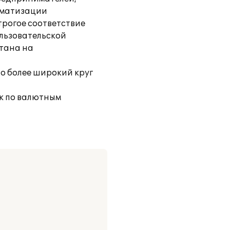
оматизации
трогое соответствие
ользовательской
тана на
но более широкий круг
ек по валютным