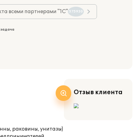
та всеми партнерами "1С"
575930
 задача
Отзыв клиента
нны, раковины, унитазы)
предпринимателей,