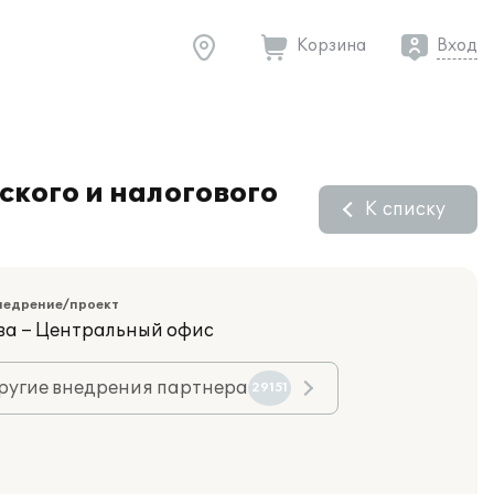
Корзина
Вход
ского и налогового
К списку
недрение/проект
ва – Центральный офис
ругие внедрения партнера
29151