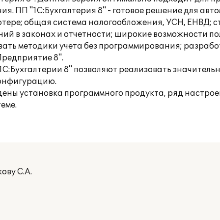
. ПП "1С:Бухгалтерия 8" - готовое решение для авт
ютере; общая система налогообложения, УСН, ЕНВД; с
ий в законах и отчетности; широкие возможности п
ать методики учета без программирования; разрабо
Предприятие 8".
1С:Бухгалтерии 8" позволяют реализовать значитель
конфигурацию.
едены установка программного продукта, ряд настро
еме.
ову С.А.