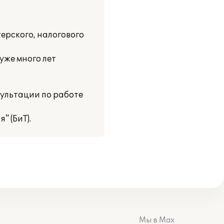
ерского, налогового
уже много лет
сультации по работе
" (БиТ).
Мы в Max