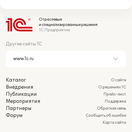
Отраслевые
и специализированные решения
1С:Предприятие
Другие сайты 1С
Каталог
О сайте
Внедрения
О решениях 1С
Публикации
Прайс-лист
Мероприятия
Поддержка
Партнеры
Обратная связь
Форум
Сообщить об ошибке
Карта сайта