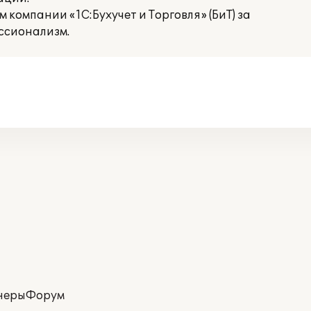
компании «1С:Бухучет и Торговля» (БиТ) за
ссионализм.
неры
Форум