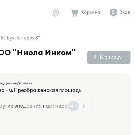
Корзина
Вход
1С:Бухгалтерия 8"
ООО "Ниола Инком"
К списку
недрение/проект
ва - м. Преображенская площадь
ругие внедрения партнера
7602