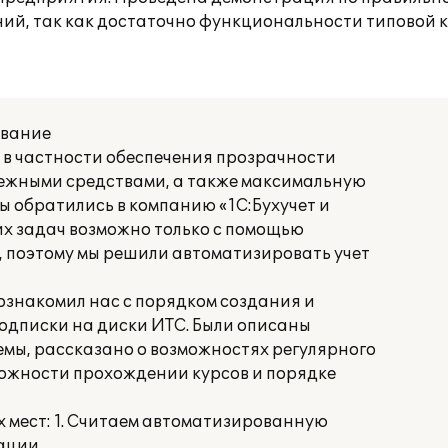
ний, так как достаточно функциональности типовой 
ование
 в частности обеспечения прозрачности
нежными средствами, а также максимальную
 обратились в компанию «1С:Бухучет и
их задач возможно только с помощью
, поэтому мы решили автоматизировать учет
 ознакомил нас с порядком создания и
одписки на диски ИТС. Были описаны
емы, рассказано о возможностях регулярного
можности прохождении курсов и порядке
 мест: 1. Считаем автоматизированную
ации.