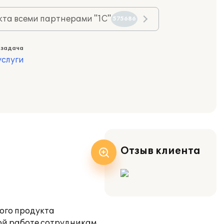
та всеми партнерами "1С"
575686
 задача
слуги
Отзыв клиента
ого продукта
ой работе сотрудникам