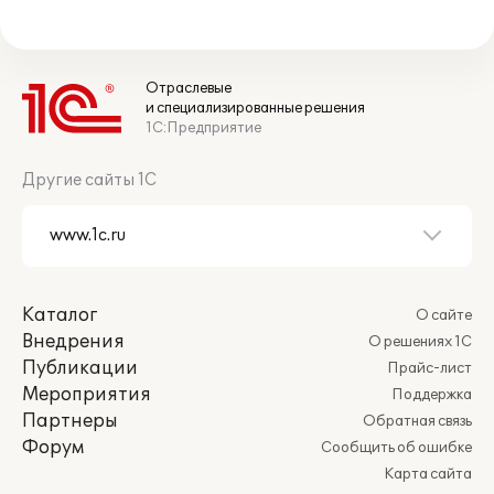
Отраслевые
и специализированные решения
1С:Предприятие
Другие сайты 1С
Каталог
О сайте
Внедрения
О решениях 1С
Публикации
Прайс-лист
Мероприятия
Поддержка
Партнеры
Обратная связь
Форум
Сообщить об ошибке
Карта сайта