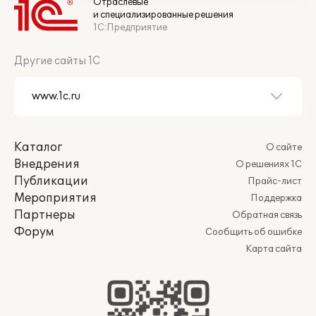
Отраслевые
и специализированные решения
1С:Предприятие
Другие сайты 1С
Каталог
О сайте
Внедрения
О решениях 1С
Публикации
Прайс-лист
Мероприятия
Поддержка
Партнеры
Обратная связь
Форум
Сообщить об ошибке
Карта сайта