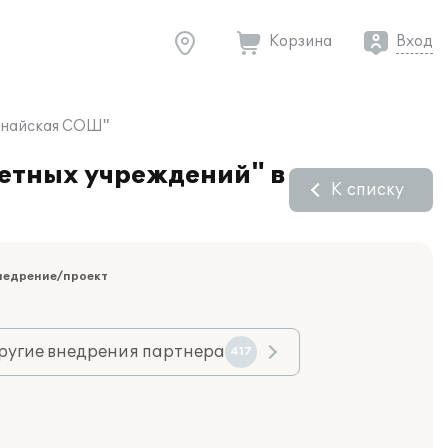
Корзина
Вход
жанайская СОШ"
жетных учреждений" в
К списку
недрение/проект
ругие внедрения партнера
417