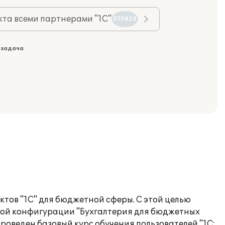
та всеми партнерами "1С"
575825
 задача
ов "1С" для бюджетной сферы. С этой целью
овой конфигурации "Бухгалтерия для бюджетных
Проведен базовый курс обучения пользователей "1С: