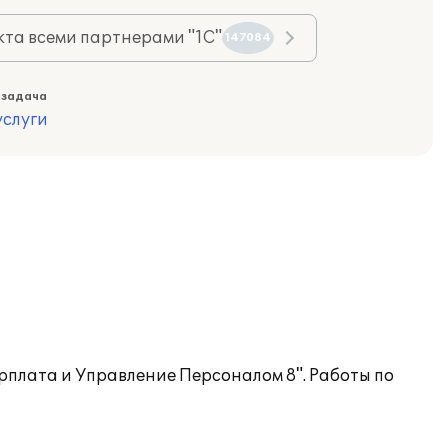
та всеми партнерами "1С"
147084
 задача
слуги
плата и Управление Персоналом 8". Работы по