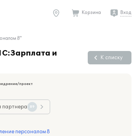
Корзина
Вход
оналом 8"
1С:Зарплата и
К списку
недрение/проект
я партнера
89
ление персоналом 8