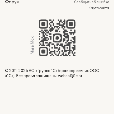
Форум
Сообщить об ошибке
Карта сайта
Мы в Max
© 2011-2026 АО «Группа 1С» (правопреемник ООО
«1С»). Все права защищены.
websol@1c.ru