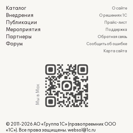
Каталог
О сайте
Внедрения
О решениях 1С
Публикации
Прайс-лист
Мероприятия
Поддержка
Партнеры
Обратная связь
Форум
Сообщить об ошибке
Карта сайта
Мы в Max
© 2011-2026 АО «Группа 1С» (правопреемник ООО
«1С»). Все права защищены.
websol@1c.ru