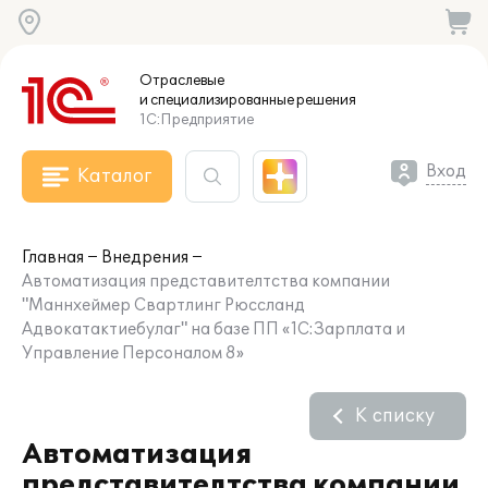
Отраслевые
и специализированные
решения
1С:Предприятие
Вход
Каталог
Главная
Внедрения
Автоматизация представителтства компании
"Маннхеймер Свартлинг Рюссланд
Адвокатактиебулаг" на базе ПП «1С:Зарплата и
Управление Персоналом 8»
К списку
Автоматизация
представителтства компании