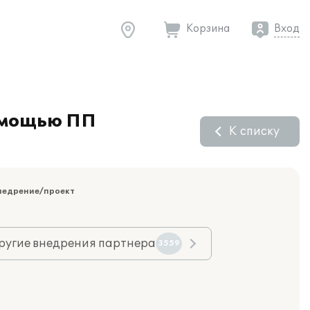
Корзина
Вход
помощью ПП
К списку
недрение/проект
ругие внедрения партнера
3559