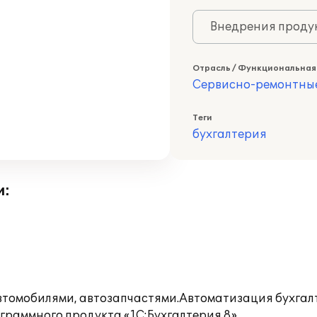
Внедрения продук
Отрасль / Функциональная
Сервисно-ремонтны
Теги
бухгалтерия
и:
автомобилями, автозапчастями.Автоматизация бухгал
раммного продукта «1С:Бухгалтерия 8».