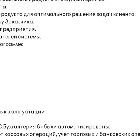
ты:
продукта для оптимального решения задач клиента.
ку Заказчика.
 предприятия.
ателей системы.
рограмме:
ь к эксплуатации.
С:Бухгалтерия 8» были автоматизированы:
т кассовых операций, учет торговых и банковских опе