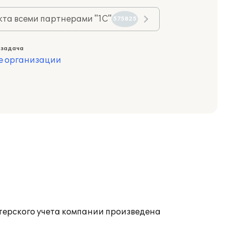
та всеми партнерами "1С"
575825
 задача
е организации
терского учета компании произведена