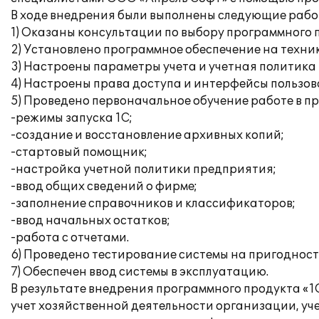
В ходе внедрения были выполнены следующие рабо
1) Оказаны консультации по выбору программного 
2) Установлено программное обеспечение на техни
3) Настроены параметры учета и учетная политика
4) Настроены права доступа и интерфейсы пользов
5) Проведено первоначальное обучение работе в п
-режимы запуска 1С;
-создание и восстановление архивных копий;
-стартовый помощник;
-настройка учетной политики предприятия;
-ввод общих сведений о фирме;
-заполнение справочников и классификаторов;
-ввод начальных остатков;
-работа с отчетами.
6) Проведено тестирование системы на пригодност
7) Обеспечен ввод системы в эксплуатацию.
В результате внедрения программного продукта «1
учет хозяйственной деятельности организации, уче