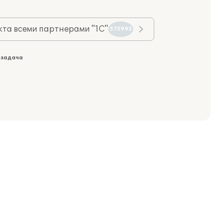
та всеми партнерами "1С"
575993
 задача