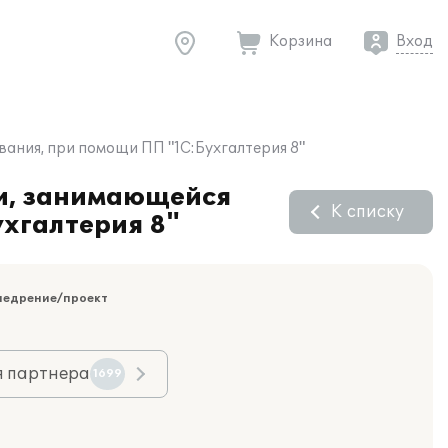
Корзина
Вход
ания, при помощи ПП "1С:Бухгалтерия 8"
ии, занимающейся
К списку
ухгалтерия 8"
недрение/проект
я партнера
1699