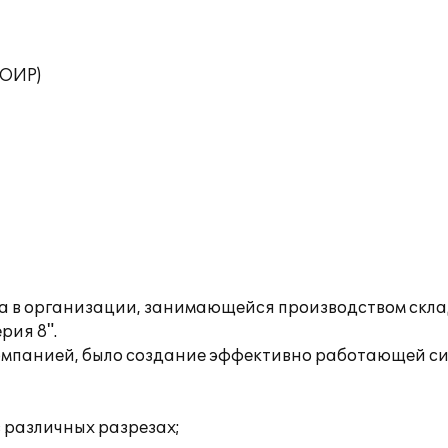
ТОИР)
ета в организации, занимающейся производством скл
рия 8".
омпанией, было создание эффективно работающей сис
 различных разрезах;