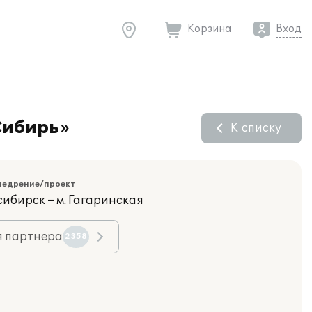
Корзина
Вход
Сибирь»
К списку
недрение/проект
сибирск – м. Гагаринская
я партнера
2358