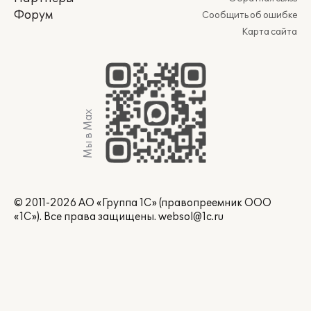
Форум
Сообщить об ошибке
Карта сайта
Мы в Max
© 2011-2026 АО «Группа 1С» (правопреемник ООО
«1С»). Все права защищены.
websol@1c.ru