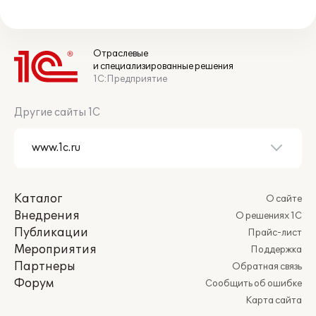
Отраслевые
и специализированные решения
1С:Предприятие
Другие сайты 1С
Каталог
О сайте
Внедрения
О решениях 1С
Публикации
Прайс-лист
Мероприятия
Поддержка
Партнеры
Обратная связь
Форум
Сообщить об ошибке
Карта сайта