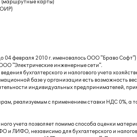
 (маршрутные карты)
ТОИР)
 04 февраля 2010 г. именовалось ООО "Браво Софт"
 ООО "Электрические инженерные сети".
едения бухгалтерского и налогового учета хозяйств
ационной базе у организации есть возможность вес
еятельности индивидуальных предпринимателей, пр
рам, реализуемым с применением ставки НДС 0%, а 
нного учета позволяет помимо способа оценки матер
ФО и ЛИФО, независимо для бухгалтерского и налогов