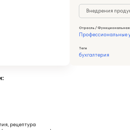
Внедрения продук
Отрасль / Функциональная
Профессиональные у
Теги
бухгалтерия
и:
лия, рецептура