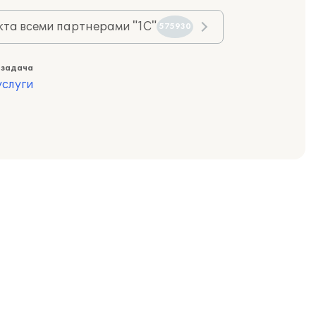
та всеми партнерами "1С"
575930
 задача
слуги