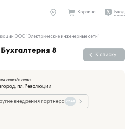
Корзина
Вход
изации ООО "Электрические инженерные сети"
:Бухгалтерия 8
К списку
недрение/проект
вгород, пл. Революции
ругие внедрения партнера
2240