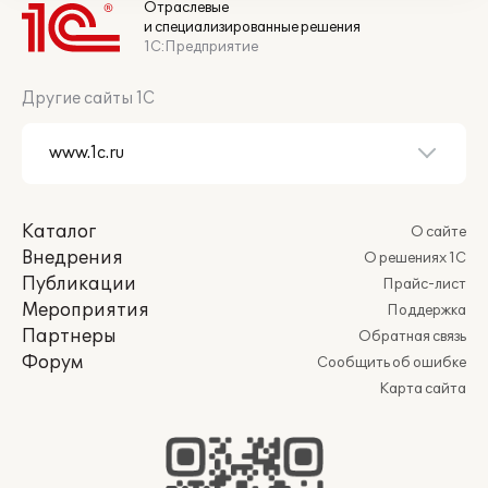
Отраслевые
и специализированные решения
1С:Предприятие
Другие сайты 1С
Каталог
О сайте
Внедрения
О решениях 1С
Публикации
Прайс-лист
Мероприятия
Поддержка
Партнеры
Обратная связь
Форум
Сообщить об ошибке
Карта сайта