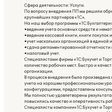
Сфера деятельности: Услуги.
По вопросу внедрения ПП мы решили обрат
крупнейших партнеров «1С».
На наш выбор программы «1С:Бухгалтери
•ведение учета основных средств и нема
•ведение кассовой книги, книги покупок 
•учет нескольких организаций в единой
•сдача регламентированной отчетности
•налоговый учет.
Специалистами фирмы «1С:Бухучет и Торго
количество рабочих мест. Быстро и каче
организации.
В процессе внедрения была произведена 
учета на хорошем профессиональном уро
конфигурациями, предоставлены консульт
Мы полностью удовлетворены результатам
повысились качество и оперативность ра
Специалисты компании«1С:Бухучет и Торг