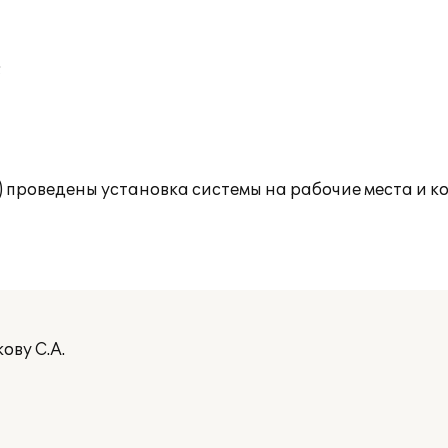
;
) проведены установка системы на рабочие места и 
ову С.А.