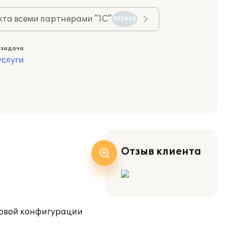
та всеми партнерами "1С"
575993
 задача
слуги
Отзыв клиента
повой конфигурации