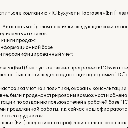
иться в компанию «1С:Бухучет и Торговля» (БиТ), я
я 8» главным образом повлияли следующие возможнос
териальных активов;
и книги продаж;
 информационной базе;
 и персонифицированный учет;
вля» (БиТ) была установлена программа «1С:Бухгалте
ственно была произведена адаптация программы "1С"
настройка учетной политики, оказаны консультации
вне, были продемонстрированы возможности обмена
ации по созданию пользователей в рабочей базе "1
и проделанной работы, т.к. сейчас наш офис работа
боты сотрудников.
овля» (БиТ) оперативно и профессионально выполнил