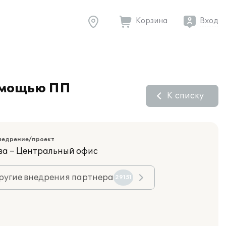
Корзина
Вход
омощью ПП
К списку
недрение/проект
ва – Центральный офис
ругие внедрения партнера
29151