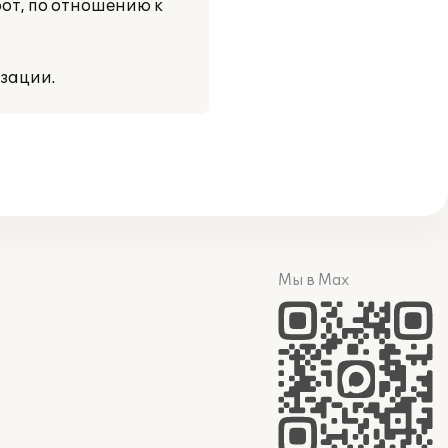
от, по отношению к
зации.
Мы в Max