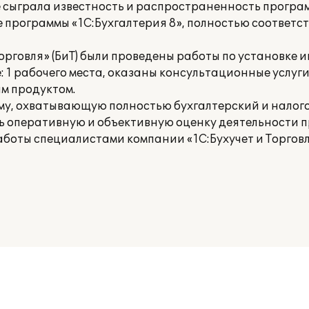
 сыграла известность и распространенность програ
 программы «1С:Бухгалтерия 8», полностью соответ
орговля» (БиТ) были проведены работы по установк
: 1 рабочего места, оказаны консультационные услуг
м продуктом.
у, охватывающую полностью бухгалтерский и налого
ь оперативную и объективную оценку деятельности 
аботы специалистами компании «1С:Бухучет и Торговл