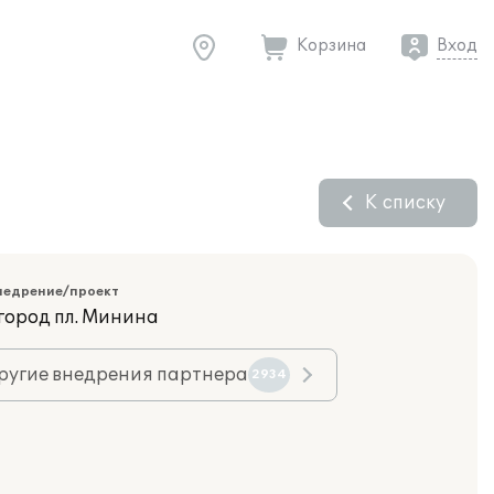
Корзина
Вход
К списку
недрение/проект
город пл. Минина
ругие внедрения партнера
2934