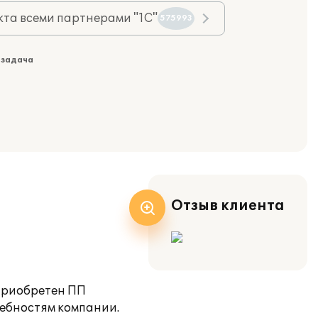
та всеми партнерами "1С"
575993
 задача
Отзыв клиента
 приобретен ПП
ребностям компании.