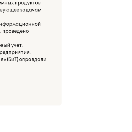
ммных продуктов
ствующее задачам
е информационной
и, проведено
вый учет.
предприятия.
я» (БиТ) оправдали