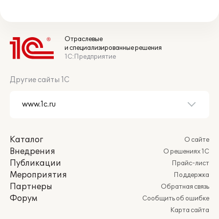
Отраслевые
и специализированные решения
1С:Предприятие
Другие сайты 1С
Каталог
О сайте
Внедрения
О решениях 1С
Публикации
Прайс-лист
Мероприятия
Поддержка
Партнеры
Обратная связь
Форум
Сообщить об ошибке
Карта сайта