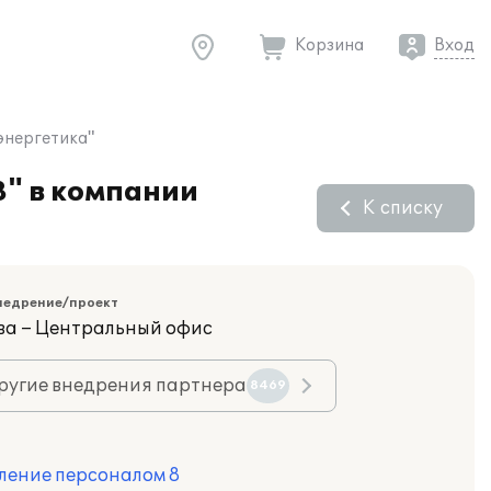
Корзина
Вход
энергетика"
8" в компании
К списку
недрение/проект
ва – Центральный офис
ругие внедрения партнера
8469
ление персоналом 8