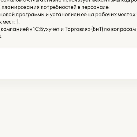
соналом 8». Мы активно использует механизмы кадров
 планирования потребностей в персонале.
овой программы и установили ее на рабочих местах.
мест: 1.
компанией «1С:Бухучет и Торговля» (БиТ) по вопроса
.