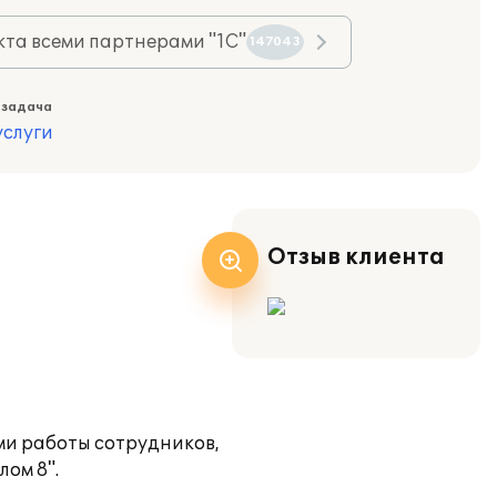
та всеми партнерами "1С"
147043
 задача
слуги
Отзыв клиента
ми работы сотрудников,
ом 8".